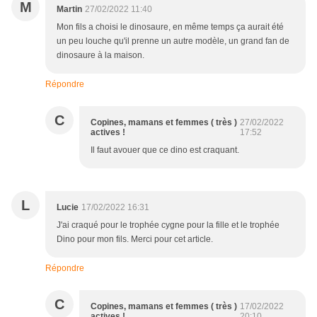
M
Martin
27/02/2022 11:40
Mon fils a choisi le dinosaure, en même temps ça aurait été
un peu louche qu'il prenne un autre modèle, un grand fan de
dinosaure à la maison.
Répondre
C
Copines, mamans et femmes ( très )
27/02/2022
actives !
17:52
Il faut avouer que ce dino est craquant.
L
Lucie
17/02/2022 16:31
J'ai craqué pour le trophée cygne pour la fille et le trophée
Dino pour mon fils. Merci pour cet article.
Répondre
C
Copines, mamans et femmes ( très )
17/02/2022
actives !
20:10