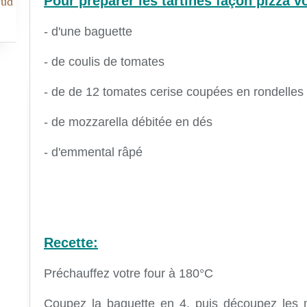
Pour préparer les tartines façon pizza v
Sud
- d'une baguette
- de coulis de tomates
- de de 12 tomates cerise coupées en rondelles
- de mozzarella débitée en dés
- d'emmental râpé
Recette:
Préchauffez votre four à 180°C
Coupez la baguette en 4, puis découpez les