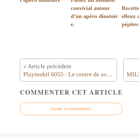
l’apéro dînatoire
Passez un moment
convivial autour
Recett
d’un apéro dînatoir
elleux 
e.
pépites
« Article précédent
Playmobil 6055 : Le centre de soins pour licornes
COMMENTER CET ARTICLE
Ajouter un commentaire