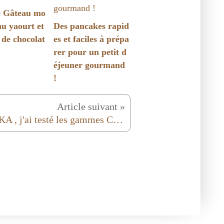
e Gâteau mo
au yaourt et
Des pancakes rapid
 de chocolat
es et faciles à prépa
rer pour un petit d
éjeuner gourmand
!
Article suivant »
MILKA , j'ai testé les gammes Cake & Choc, Choco Trio et Choco Chunks.