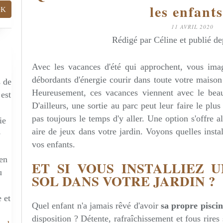
les enfants
11 AVRIL 2020
Rédigé par Céline et publié d
Avec les vacances d'été qui approchent, vous imag
débordants d'énergie courir dans toute votre maison 
s de
Heureusement, ces vacances viennent avec le beau
 est
D'ailleurs, une sortie au parc peut leur faire le pl
pas toujours le temps d'y aller. Une option s'offre a
ie
aire de jeux dans votre jardin. Voyons quelles insta
e
vos enfants.
 en
ET SI VOUS INSTALLIEZ U
u
SOL DANS VOTRE JARDIN ?
 et
Quel enfant n'a jamais rêvé d'avoir
sa propre piscin
disposition ? Détente, rafraîchissement et fous rires 