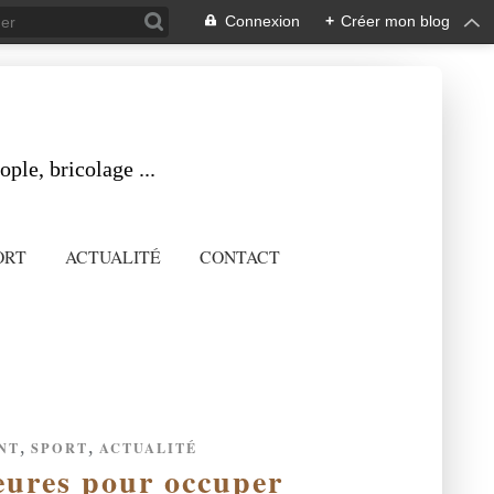
Connexion
+
Créer mon blog
ple, bricolage ...
ORT
ACTUALITÉ
CONTACT
,
,
NT
SPORT
ACTUALITÉ
ieures pour occuper