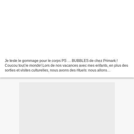
Je teste le gommage pour le corps PS … BUBBLES de chez Primark !
Coucou tout le monde! Lors de nos vacances avec mes enfants, en plus des
sorties et visites culturelles, nous avons des rituels: nous allons
automatiquement faire un peu de shopping dans...