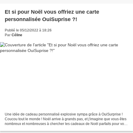
Et si pour Noël vous offriez une carte
personnalisée OuiSuprise ?!
Publié le 05/12/2022 à 18:26
Par
Céline
Une idée de cadeau personnalisé explosive sympa grâce à OuiSurprise !
Coucou tout le monde ! Noël arrive à grands pas, et j'imagine que vous êtes
nombreux et nombreuses à chercher les cadeaux de Noël parfaits pour vos
proches. Peu t-être , êtes-vous même...