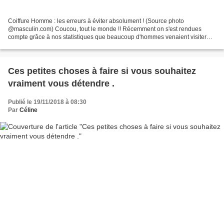
Coiffure Homme : les erreurs à éviter absolument ! (Source photo
@masculin.com) Coucou, tout le monde !! Récemment on s'est rendues
compte grâce à nos statistiques que beaucoup d'hommes venaient visiter
nos articles. Si, si c'est vrai ! Et forcément on...
Ces petites choses à faire si vous souhaitez
vraiment vous détendre .
Publié le 19/11/2018 à 08:30
Par
Céline