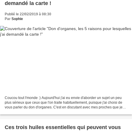
demandé la carte !
Publié le 22/02/2019 à 08:30
Par
Sophie
Coucou tout l'monde :) Aujourd'hui j'ai eu envie d'aborder un sujet un peu
plus sérieux que ceux que l'on traite habituellement, puisque j'ai choisi de
vous parler du don d'organes. C'est en discutant avec mes proches que je
me suis rendue compte que...
Ces trois huiles essentielles qui peuvent vous