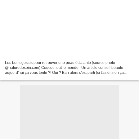
Les bons gestes pour retrouver une peau éclatante (source photo
@naturedesoin.com) Coucou tout le monde ! Un article conseil beauté
aujourd'hui ça vous tente ?! Oui ? Bah alors c'est parti (si t'as dit non ça
change rien on va le publier quand même !!!)....