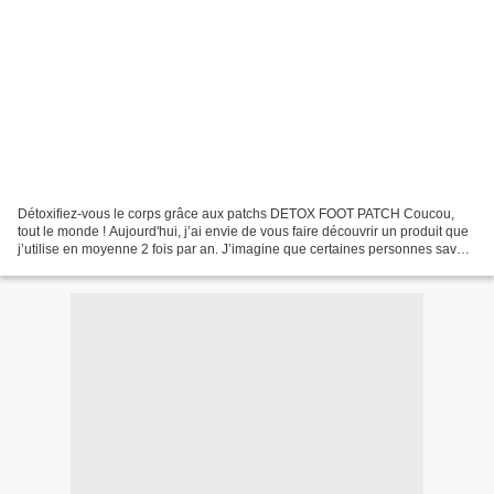
Détoxifiez-vous le corps grâce aux patchs DETOX FOOT PATCH Coucou,
tout le monde ! Aujourd'hui, j’ai envie de vous faire découvrir un produit que
j’utilise en moyenne 2 fois par an. J’imagine que certaines personnes savent
qu’il est possible de se détoxifier...