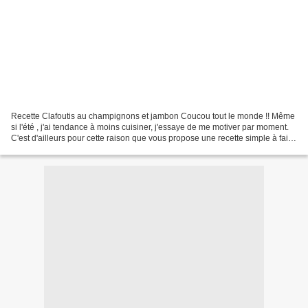
Recette Clafoutis au champignons et jambon Coucou tout le monde !! Même
si l'été , j'ai tendance à moins cuisiner, j'essaye de me motiver par moment.
C'est d'ailleurs pour cette raison que vous propose une recette simple à faire
et parfaite pour le soir...